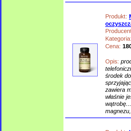
Produkt:
oczyszcz
Producent
Kategoria
Cena:
180
Opis:
pro
telefonicz
środek do
sprzyjają
zawiera m
właśnie j
wątrobę..
magnezu