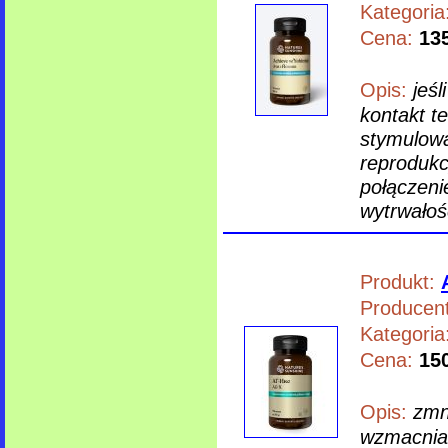
Kategoria
Cena:
135
Opis:
jeś
kontakt t
stymulowa
reprodukc
połączeni
wytrwałoś
Produkt:
Producent
Kategoria
Cena:
150
Opis:
zmn
wzmacnia 