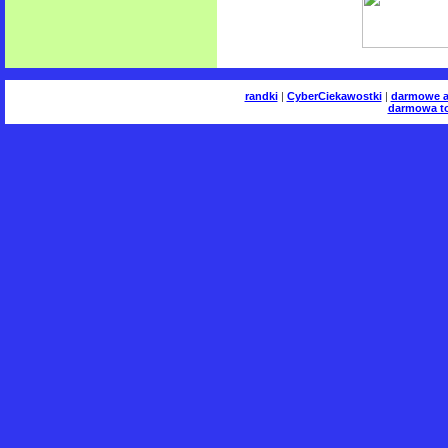
randki
|
CyberCiekawostki
|
darmowe a
darmowa to