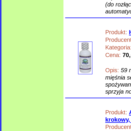
(do rozłą
automatyc
Produkt:
Producent
Kategoria
Cena:
70,
Opis:
59 
mięśnia s
spożywani
sprzyja no
Produkt:
krokowy, 
Producent