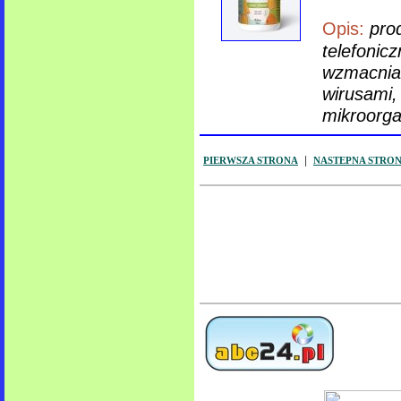
Opis:
pro
telefonic
wzmacnia 
wirusami,
mikroorga
|
PIERWSZA STRONA
NASTEPNA STRON