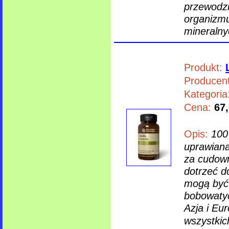
przewodz
organizmu
mineralny
Produkt:
Producent
Kategoria
Cena:
67,
Opis:
100
uprawiana
za cudown
dotrzeć d
mogą być 
bobowatyc
Azja i Eur
wszystkic