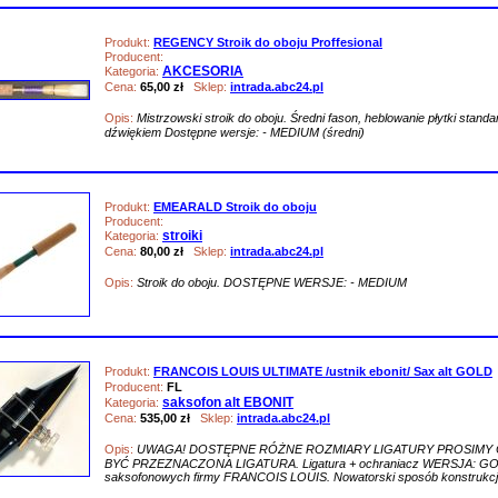
Produkt:
REGENCY Stroik do oboju Proffesional
Producent:
AKCESORIA
Kategoria:
Cena:
65,00 zł
Sklep:
intrada.abc24.pl
Opis:
Mistrzowski stroik do oboju. Średni fason, heblowanie płytki stand
dźwiękiem Dostępne wersje: - MEDIUM (średni)
Produkt:
EMEARALD Stroik do oboju
Producent:
stroiki
Kategoria:
Cena:
80,00 zł
Sklep:
intrada.abc24.pl
Opis:
Stroik do oboju. DOSTĘPNE WERSJE: - MEDIUM
Produkt:
FRANCOIS LOUIS ULTIMATE /ustnik ebonit/ Sax alt GOLD
Producent:
FL
saksofon alt EBONIT
Kategoria:
Cena:
535,00 zł
Sklep:
intrada.abc24.pl
Opis:
UWAGA! DOSTĘPNE RÓŻNE ROZMIARY LIGATURY PROSIMY 
BYĆ PRZEZNACZONA LIGATURA. Ligatura + ochraniacz WERSJA: GOLD P
saksofonowych firmy FRANCOIS LOUIS. Nowatorski sposób konstrukcji,