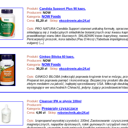
Produkt:
Candida Support Plus 90 kaps.
Producent:
NOW
NOW Foods
Kategoria:
Cena:
81,20 zł
Sklep:
ekozdrowie.abc24.pl
Opis:
PRO NATURA Candida Support stanowi unikalną formułę, opracowan
składającą się z tradycyjnych składników botanicznych oraz kwasu kapr
prawidłowego stanu błon śluzowych. SKŁADNIKI kwas kaprylowy, naowo
Pericarpium) proszek, kora tabebui (Pau D'Arco) (Tabebuia impetiginosa
(
...
)
vulgare)
Produkt:
Ginkgo Biloba 60 kaps.
Producent:
NOW
NOW Foods
Kategoria:
Cena:
30,20 zł
Sklep:
ekozdrowie.abc24.pl
Opis:
GINKGO BILOBA (miłorząb) poprawia krążenie krwi w mózgu, przez
Preparat ten poprawia pamięć i koncentrację. Bezpieczny produkt dla 
złotym medalem za jakość, najlepiej sprzedawany USA. Miłorząb dwukla
występujące we wschodnich Chinach), jedyny żyjący przedstawiciel kla
Produkt:
Cleanser IPA w płynie 100ml
Producent:
Preparaty czyszczące
Kategoria:
Cena:
4,90 zł
Sklep:
robotechnik.abc24.pl
Opis:
Izopropanol wysokiej czystości; 100ml; Zastosowanie: czyszczen
magnetycznych, napędów dyskowych, rolek gumowych i urządzeń mecha
drukowanych, usuwanie żywiczejących środków smarnych i tuszy wod