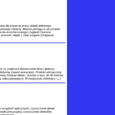
ą dla wsparcia pracy układu jelitowego,
ylowego i biotyny. Biotyna pomaga w utrzymaniu
cnia orzecha szarego (Jugland Cinerera
) proszek; olejek z ziela oregano (Origanum
 co zwiększa dostarczanie tlenu i glukozy.
diabetyków (nawet wskazany). Produkt odznaczony
powy (Ginkgo biloba - drzewo o wys. do 40 metrów
(
...
)
sy miłorzębowatych. W medycynie chińskiej s
ie urządzeń optycznych, czyszczenie głowic
niki precyzyjnej, czyszczenie obwodów
oodpornych.