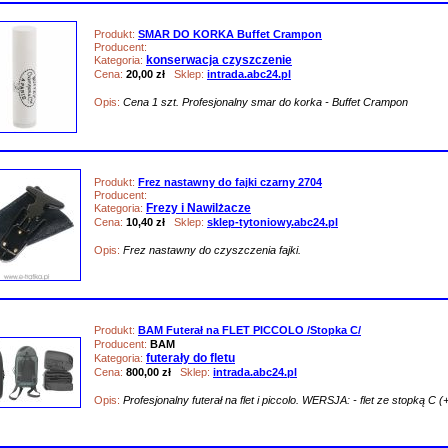
Produkt:
SMAR DO KORKA Buffet Crampon
Producent:
konserwacja czyszczenie
Kategoria:
Cena:
20,00 zł
Sklep:
intrada.abc24.pl
Opis:
Cena 1 szt. Profesjonalny smar do korka - Buffet Crampon
Produkt:
Frez nastawny do fajki czarny 2704
Producent:
Frezy i Nawilżacze
Kategoria:
Cena:
10,40 zł
Sklep:
sklep-tytoniowy.abc24.pl
Opis:
Frez nastawny do czyszczenia fajki.
Produkt:
BAM Futerał na FLET PICCOLO /Stopka C/
Producent:
BAM
futerały do fletu
Kategoria:
Cena:
800,00 zł
Sklep:
intrada.abc24.pl
Opis:
Profesjonalny futerał na flet i piccolo. WERSJA: - flet ze stopką C 