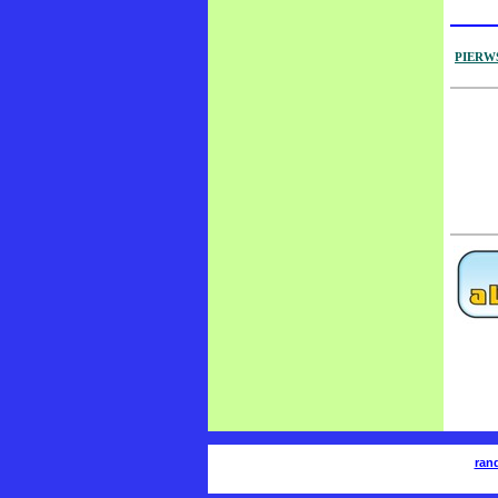
PIERW
ran