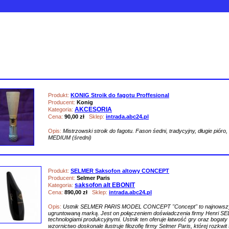
Produkt:
KONIG Stroik do fagotu Proffesional
Producent:
Konig
AKCESORIA
Kategoria:
Cena:
90,00 zł
Sklep:
intrada.abc24.pl
Opis:
Mistrzowski stroik do fagotu. Fason śedni, tradycyjny, długie pióro
MEDIUM (średni)
Produkt:
SELMER Saksofon altowy CONCEPT
Producent:
Selmer Paris
saksofon alt EBONIT
Kategoria:
Cena:
890,00 zł
Sklep:
intrada.abc24.pl
Opis:
Ustnik SELMER PARIS MODEL CONCEPT "Concept" to najnowszy mo
ugruntowaną marką. Jest on połączeniem doświadczenia firmy Henri S
technologiami produkcyjnymi. Ustnik ten oferuje łatwość gry oraz bogaty 
wzornictwo doskonale ilustruje filozofię firmy Selmer Paris, której rozkwit