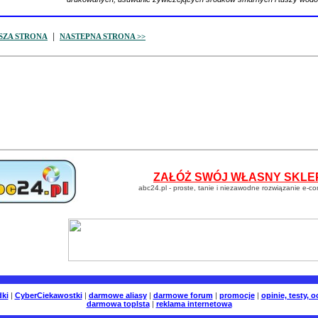
|
SZA STRONA
NASTEPNA STRONA >>
ZAŁÓŻ SWÓJ WŁASNY SKLEP
abc24.pl - proste, tanie i niezawodne rozwiązanie e-co
dki
|
CyberCiekawostki
|
darmowe aliasy
|
darmowe forum
|
promocje
|
opinie, testy, 
darmowa toplsta
|
reklama internetowa