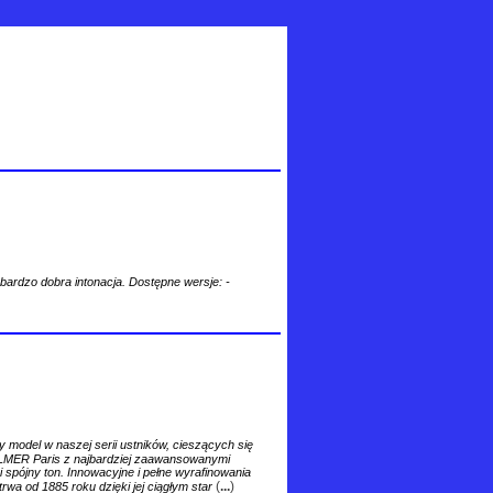
, bardzo dobra intonacja. Dostępne wersje: -
del w naszej serii ustników, cieszących się
ELMER Paris z najbardziej zaawansowanymi
i spójny ton. Innowacyjne i pełne wyrafinowania
(
...
)
 trwa od 1885 roku dzięki jej ciągłym star