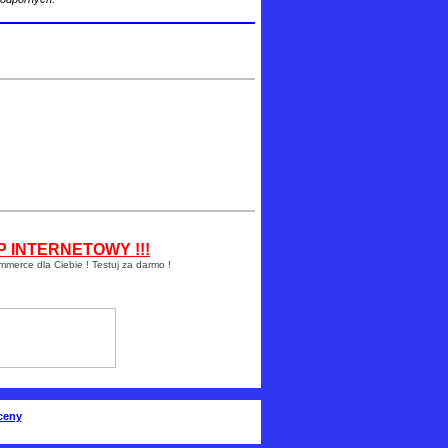
 INTERNETOWY !!!
mmerce dla Ciebie ! Testuj za darmo !
oceny