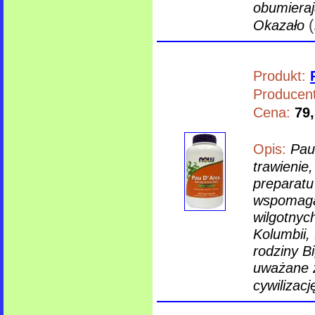
obumiera
(
Okazało
Produkt:
Producent
Cena:
79,
Opis:
Pau
trawienie
preparatu
wspomaga 
wilgotnyc
Kolumbii, 
rodziny B
uważane z
cywilizac