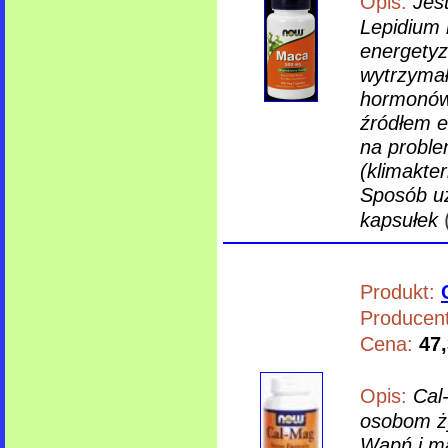
Opis:
Jes
Lepidium 
energetyzu
wytrzymał
hormonów,
źródłem e
na proble
(klimakte
Sposób uż
kapsułek
Produkt:
Producent
Cena:
47,
Opis:
Cal
osobom ży
Wapń i ma