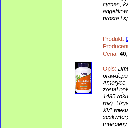
cymen, ka
angelikowy
proste i s
Produkt:
Producent
Cena:
40,
Opis:
Dmu
prawdopod
Ameryce, 
został op
1485 roku
rok). Używ
XVI wieku
seskwiter
triterpeny,