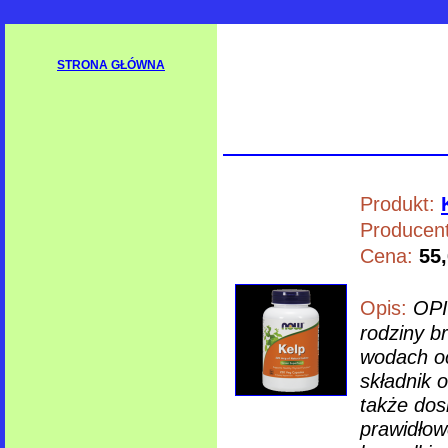
STRONA GŁÓWNA
Produkt:
Producent
Cena:
55,
Opis:
OPI
rodziny b
wodach oc
składnik o
także dos
prawidłow