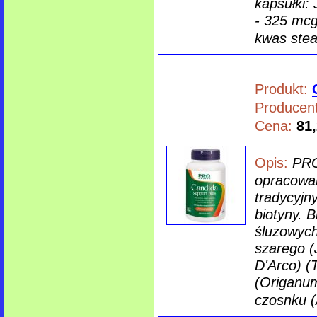
kapsułki: 
- 325 mcg
kwas stea
Produkt:
Producent
Cena:
81,
Opis:
PRO
opracowan
tradycyjn
biotyny. 
śluzowyc
szarego (
D'Arco) (
(Origanum
czosnku (A