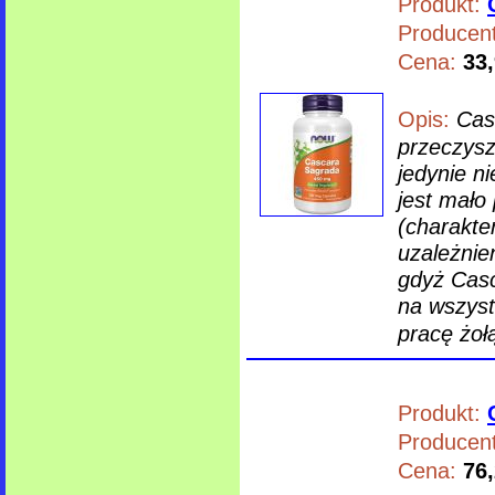
Produkt:
Producent
Cena:
33,
Opis:
Cas
przeczysz
jedynie ni
jest mało
(charakte
uzależnie
gdyż Casc
na wszyst
pracę żoł
Produkt:
Producent
Cena:
76,