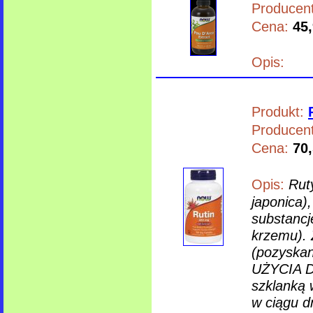
Producent
Cena:
45,
Opis:
Produkt:
Producent
Cena:
70,
Opis:
Rut
japonica),
substancj
krzemu). 
(pozyska
UŻYCIA Do
szklanką 
w ciągu d