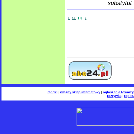
substytut
>
>>
[1]
2
randki
|
własny sklep internetowy
|
ogłoszenia towarzy
rozrywka
|
toplst