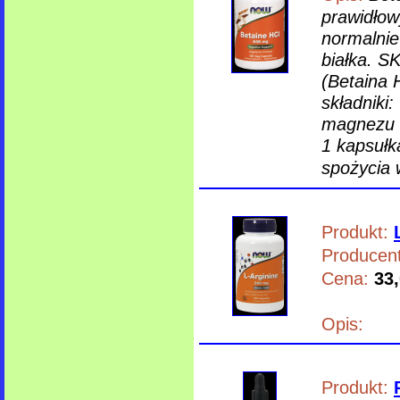
prawidłow
normalnie
białka. S
(Betaina
składniki
magnezu (
1 kapsułk
spożycia 
Produkt:
Producent
Cena:
33,
Opis:
Produkt: