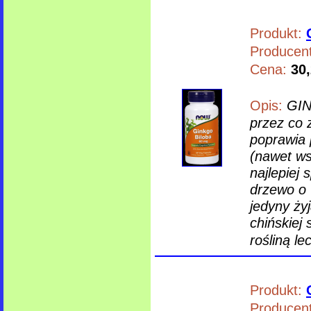
Produkt:
Producent
Cena:
30,
Opis:
GIN
przez co 
poprawia 
(nawet ws
najlepiej
drzewo o 
jedyny ży
chińskiej 
rośliną l
Produkt:
Producent