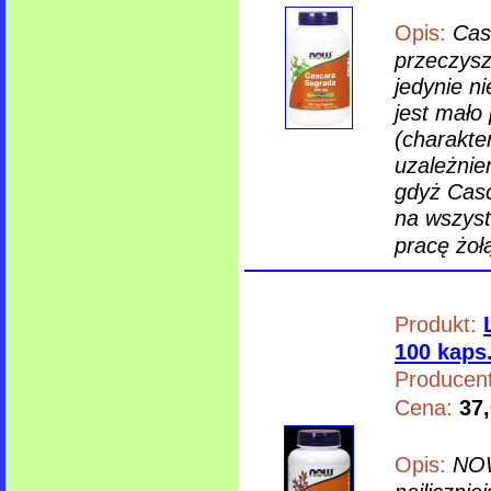
Opis:
Cas
przeczysz
jedynie ni
jest mało
(charakte
uzależnie
gdyż Casc
na wszyst
pracę żoł
Produkt:
100 kaps
Producent
Cena:
37,
Opis:
NOW