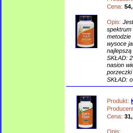
Cena:
54,
Opis:
Jes
spektrum 
metodzie 
wysoce ja
najlepszą
SKŁAD: 2 
nasion wi
porzeczki
SKŁAD: ol
Produkt:
Producent
Cena:
31,
Opis: