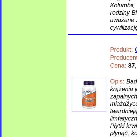
Kolumbii, 
rodziny B
uważane z
cywilizac
Produkt:
Producent
Cena:
37,
Opis:
Bad
krążenia 
zapalnych
miażdżyco
twardnieją
limfatyczn
Płytki krw
płynąć, k