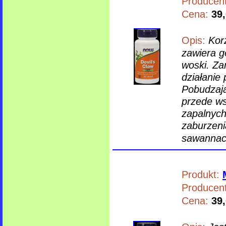
Producent
Cena:
39,
Opis:
Kor
zawiera go
woski. Za
działanie
Pobudzają
przede ws
zapalnych
zaburzeni
sawannach
Produkt:
Producent
Cena:
39,