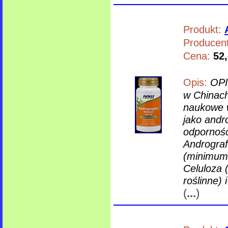
Produkt:
Producent
Cena:
52,
Opis:
OPI
w Chinach
naukowe w
jako andr
odpornośc
Andrograf
(minimum 
Celuloza 
roślinne)
(
...
)