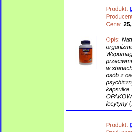
Produkt:
Producent
Cena:
25,
Opis:
Nat
organizmu
Wspomaga 
przeciwmi
w stanach
osób z os
psychiczn
kapsułka 1
OPAKOWAN
(
lecytyny
Produkt: