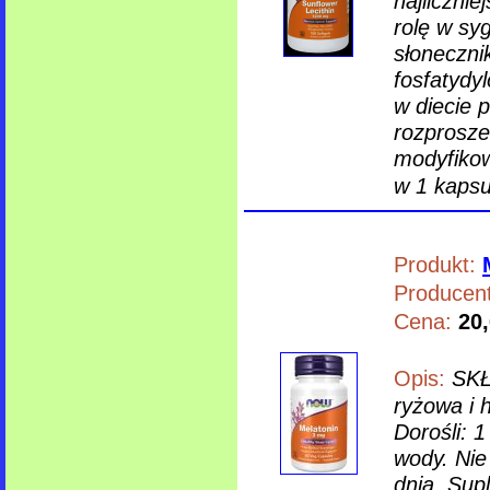
najliczni
rolę w sy
słonecznik
fosfatydy
w diecie 
rozprosze
modyfikow
w 1 kapsu
Produkt:
Producent
Cena:
20,
Opis:
SKŁ
ryżowa i
Dorośli: 1
wody. Nie
dnia. Sup