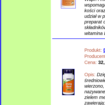
wspomagaj
kości ora
udział w 
preparat 
składnikó
witamina 
Produkt:
Producent
Cena:
32,
Opis:
Dzi
średniowie
wierzono,
nazywane
zielem me
zawierają