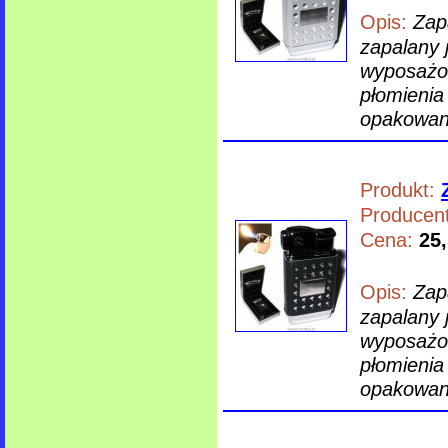
Opis:
Zap
zapalany 
wyposażon
płomienia
opakowani
Produkt:
Producent
Cena:
25,
Opis:
Zap
zapalany 
wyposażon
płomienia
opakowani