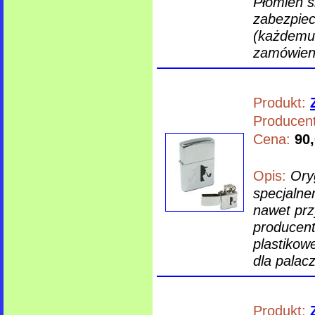
Płomień s
zabezpiec
(każdemu 
zamówieni
Produkt:
Producent
Cena:
90,
Opis:
Ory
specjalne
nawet prz
producen
plastikow
dla palacz
Produkt: