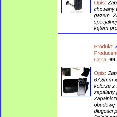
Opis:
Zap
chowany u
gazem. Z
specjalne
kątem pr
Produkt:
Producent
Cena:
69,
Opis:
Zap
67,8mm x
kolorze z
zapalany 
Zapalnicz
obudowę u
długości 