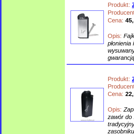
Produkt:
Producent
Cena:
45,
Opis:
Faj
płonienia
wysuwany 
gwarancją
Produkt:
Producent
Cena:
22,
Opis:
Zap
zawór do 
tradycyj
zasobniku)