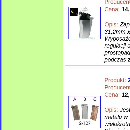
Producent
Cena:
14,
Opis:
Zap
31,2mm x 
Wyposażon
regulacji
prostopad
podczas za
Produkt:
Producent
Cena:
12,
Opis:
Jes
metalu w
wielokrot