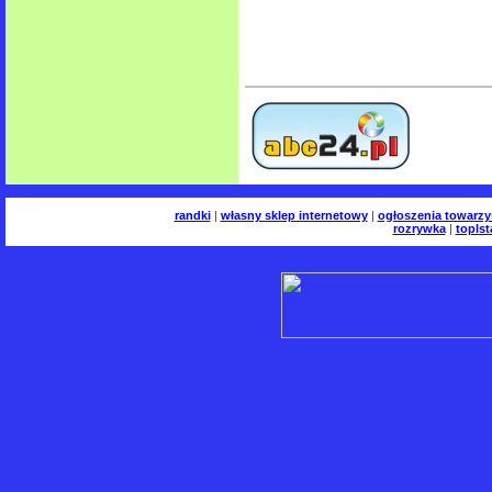
randki
|
własny sklep internetowy
|
ogłoszenia towarzy
rozrywka
|
toplst