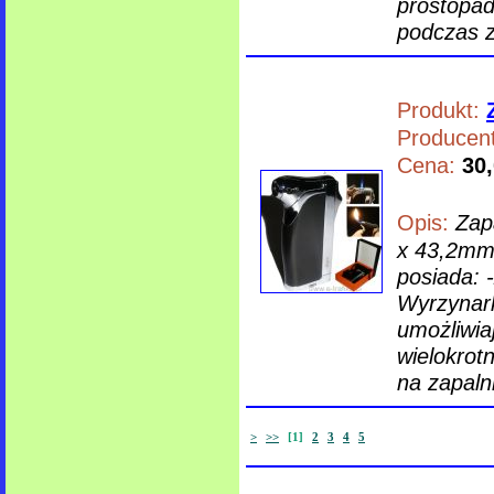
prostopad
podczas za
Produkt:
Producent
Cena:
30,
Opis:
Zap
x 43,2mm
posiada: 
Wyrzynark
umożliwia
wielokrot
na zapalni
>
>>
[1]
2
3
4
5