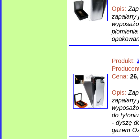
Opis:
Zap
zapalany 
wyposażon
płomienia
opakowani
Produkt:
Producent
Cena:
26,
Opis:
Zap
zapalany 
wyposażon
do tytoni
- dyszę d
gazem Ozd