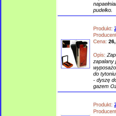
napaełnia
pudełko.
Produkt:
Producent
Cena:
26,
Opis:
Zap
zapalany 
wyposażon
do tytoni
- dyszę d
gazem Ozd
Produkt:
Producent