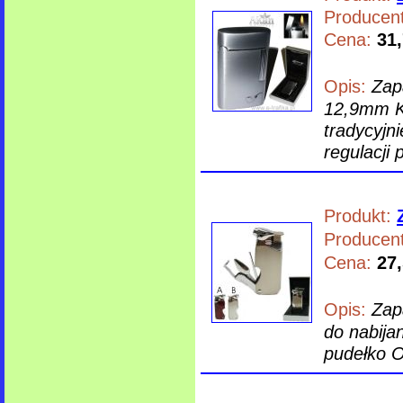
Producent
Cena:
31,
Opis:
Zap
12,9mm Ko
tradycyjn
regulacji
Produkt:
Producent
Cena:
27,
Opis:
Zap
do nabija
pudełko O