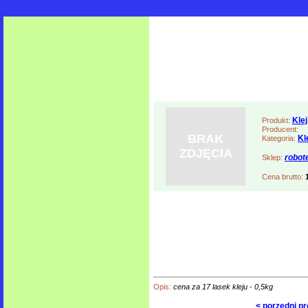
Klej
Produkt:
Producent:
BRAK
Kl
Kategoria:
ZDJĘCIA
robot
Sklep:
Cena brutto:
Opis:
cena za 17 lasek kleju - 0,5kg
< porzedni p