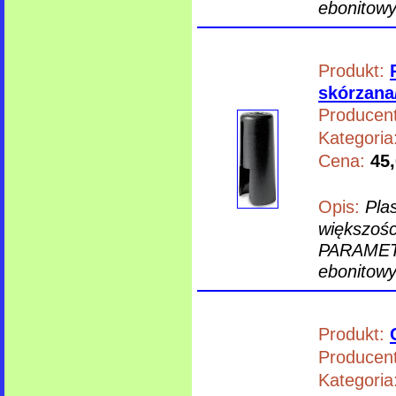
ebonitow
Produkt:
skórzana
Producent
Kategoria
Cena:
45,
Opis:
Pla
większośc
PARAMET
ebonitow
Produkt:
Producent
Kategoria