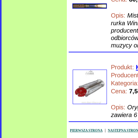
Opis:
Mist
rurka Wini
producent
odbiorców 
muzycy or
Produkt:
Producent
Kategoria
Cena:
7,5
Opis:
Ory
zawiera 6
|
PIERWSZA STRONA
NASTEPNA STRON