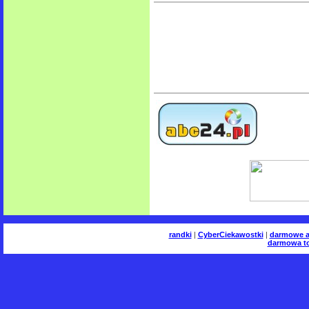
randki
|
CyberCiekawostki
|
darmowe a
darmowa to