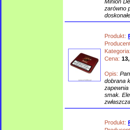
Minion Des
zarówno p
doskonałe
Produkt:
Producent
Kategoria
Cena:
13,
Opis:
Pan
dobrana k
zapewnia 
smak. Ele
zwłaszcza
Produkt:
Producent