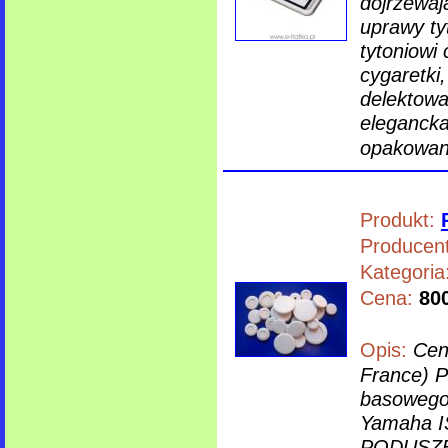
dojrzewaj
uprawy ty
tytoniowi
cygaretki
delektowa
elegancka
opakowani
Produkt:
Producent
Kategoria
Cena:
800
Opis:
Cen
France) 
basowego
Yamaha 
PODUSZEK