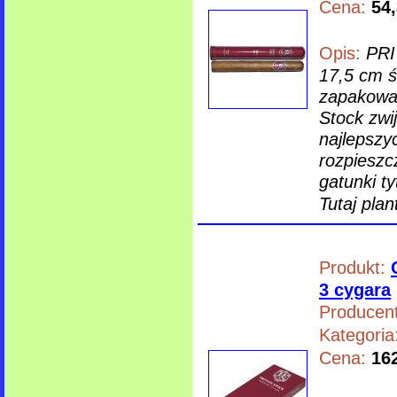
Cena:
54,
Opis:
PRI
17,5 cm ś
zapakowan
Stock zwi
najlepszy
rozpieszc
gatunki t
Tutaj plan
Produkt:
3 cygara
Producent
Kategoria
Cena:
162