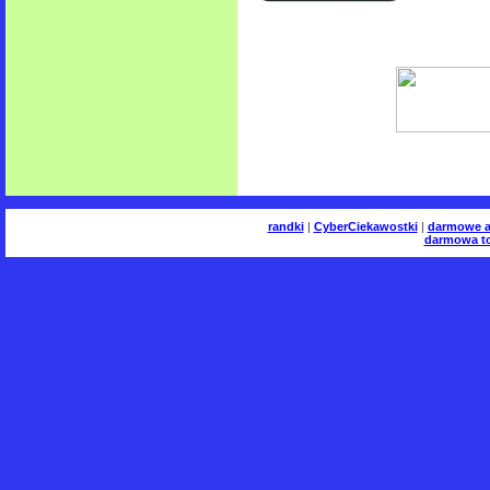
randki
|
CyberCiekawostki
|
darmowe a
darmowa to