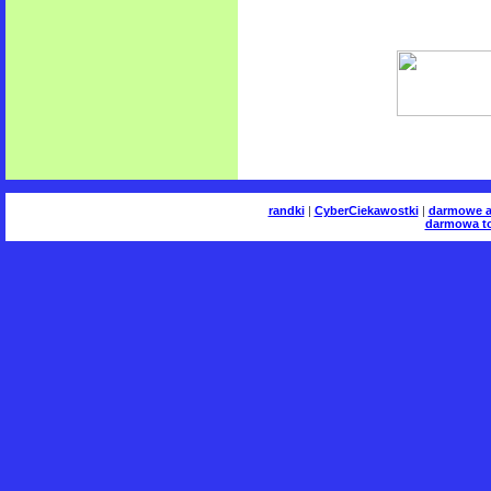
randki
|
CyberCiekawostki
|
darmowe a
darmowa to