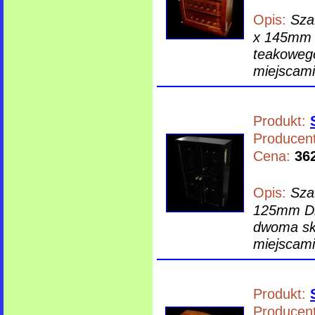
Opis:
Sza
x 145mm 
teakowego
miejscami 
Produkt:
Producent
Cena:
362
Opis:
Sza
125mm Dr
dwoma skr
miejscami 
Produkt:
Producent