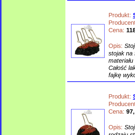
Produkt:
Producent
Cena:
118
Opis:
Sto
stojak na
materiału
Całość la
fajkę wyk
Produkt:
Producent
Cena:
97,
Opis:
Sto
rodzaju s