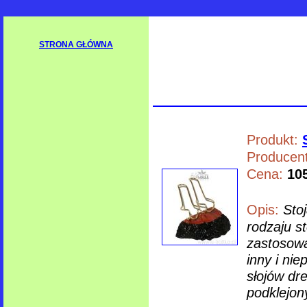
STRONA GŁÓWNA
Produkt:
Producent
Cena:
105
Opis:
Sto
rodzaju s
zastosowa
inny i ni
słojów dr
podklejony