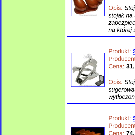
Opis:
Sto
stojak na
zabezpiec
na której s
Produkt:
Producent
Cena:
31,
Opis:
Sto
sugerować
wytłoczone
Produkt:
Producent
Cena:
74,