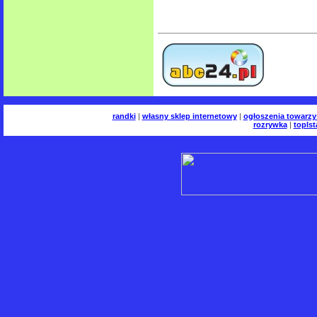
randki
|
własny sklep internetowy
|
ogłoszenia towarzy
rozrywka
|
toplst