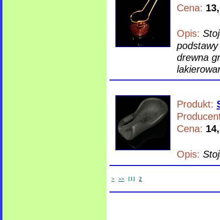
Cena:
13,
Opis:
Sto
podstawy 
drewna gr
lakierowa
Produkt:
Producent
Cena:
14,
Opis:
Sto
>
>>
[1]
2