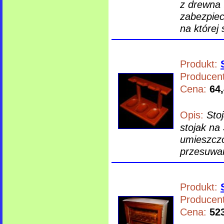
z drewna 
zabezpiec
na której s
Produkt:
Producent
Cena:
64,
Opis:
Sto
stojak na 
umieszczo
przesuwan
Produkt:
Producent
Cena:
523