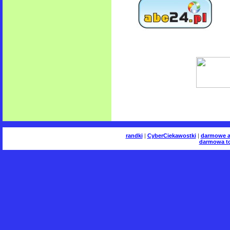
randki
|
CyberCiekawostki
|
darmowe a
darmowa to