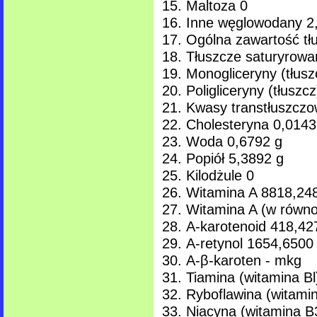
Maltoza 0
Inne węglowodany 2
Ogólna zawartość tł
Tłuszcze saturyrowa
Monogliceryny (tłusz
Poligliceryny (tłuszc
Kwasy transtłuszczo
Cholesteryna 0,0143
Woda 0,6792 g
Popiół 5,3892 g
Kilodżule 0
Witamina A 8818,24
Witamina A (w równo
A-karotenoid 418,42
A-retynol 1654,6500
A-β-karoten - mkg
Tiamina (witamina B
Ryboflawina (witami
Niacyna (witamina B