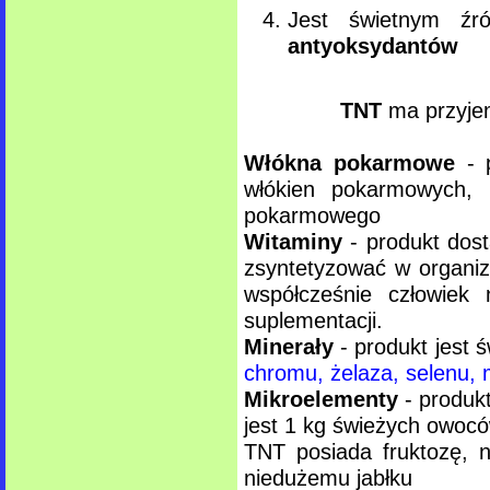
Jest świetnym ź
antyoksydantów
TNT
ma przyje
Włókna pokarmowe
- p
włókien pokarmowych, 
pokarmowego
Witaminy
- produkt dost
zsyntetyzować w organiz
współcześnie człowiek 
suplementacji.
Minerały
- produkt jest
chromu, żelaza, selenu, 
Mikroelementy
- produkt
jest 1 kg świeżych owoc
TNT posiada fruktozę, 
niedużemu jabłku