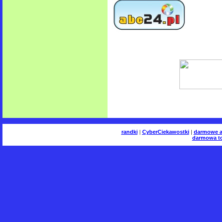
randki
|
CyberCiekawostki
|
darmowe a
darmowa to