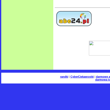
randki
|
CyberCiekawostki
|
darmowe a
darmowa to